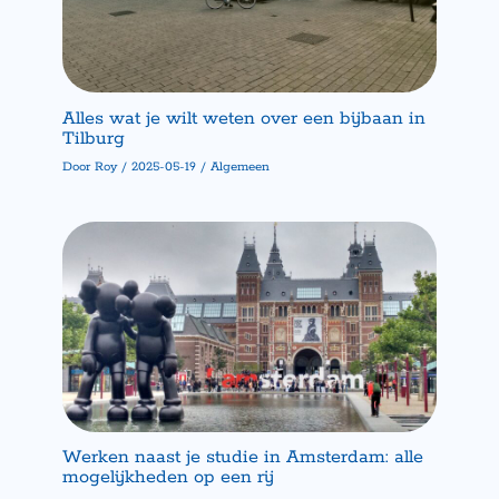
Alles wat je wilt weten over een bijbaan in
Tilburg
Door
Roy
/
2025-05-19
/
Algemeen
Werken naast je studie in Amsterdam: alle
mogelijkheden op een rij