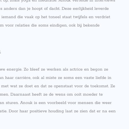
op, zoals yoga en meditatie. Anouk vertelde in interviews
les anders dan je hoopt of dacht. Deze eerlijkheid leverde
 iemand die vaak op het toneel staat twijfels en verdriet
 voor relaties die soms eindigen, ook bij bekende
n
e energie. Zo bleef ze werken als actrice en begon ze
haar carrière, ook al miste ze soms een vaste liefde in
is met wat ze doet en dat ze openstaat voor de toekomst. Ze
komen. Daarnaast heeft ze de wens om ooit moeder te
s kan sturen. Anouk is een voorbeeld voor mensen die weer
ie. Door haar positieve houding laat ze zien dat er na een