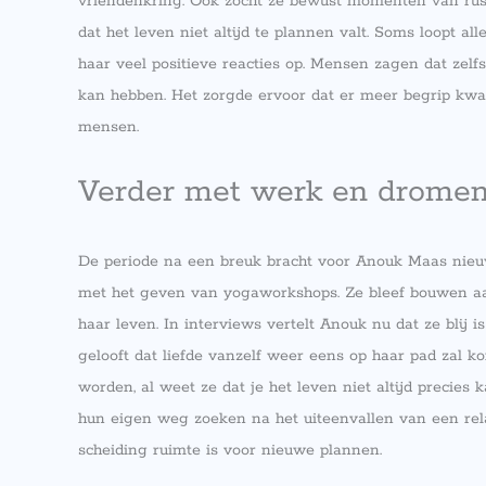
vriendenkring. Ook zocht ze bewust momenten van rust 
dat het leven niet altijd te plannen valt. Soms loopt al
haar veel positieve reacties op. Mensen zagen dat zelfs
kan hebben. Het zorgde ervoor dat er meer begrip kwam
mensen.
Verder met werk en drome
De periode na een breuk bracht voor Anouk Maas nieuw
met het geven van yogaworkshops. Ze bleef bouwen aan 
haar leven. In interviews vertelt Anouk nu dat ze blij 
gelooft dat liefde vanzelf weer eens op haar pad zal 
worden, al weet ze dat je het leven niet altijd precie
hun eigen weg zoeken na het uiteenvallen van een relat
scheiding ruimte is voor nieuwe plannen.