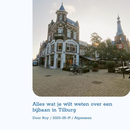
Alles wat je wilt weten over een
bijbaan in Tilburg
Door
Roy
/
2025-05-19
/
Algemeen