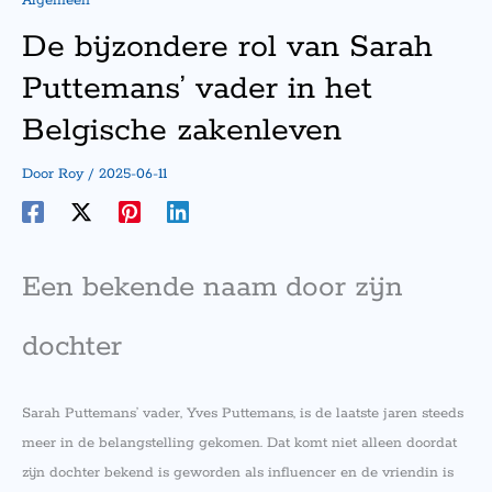
Algemeen
De bijzondere rol van Sarah
Puttemans’ vader in het
Belgische zakenleven
Door
Roy
/
2025-06-11
Een bekende naam door zijn
dochter
Sarah Puttemans’ vader, Yves Puttemans, is de laatste jaren steeds
meer in de belangstelling gekomen. Dat komt niet alleen doordat
zijn dochter bekend is geworden als influencer en de vriendin is