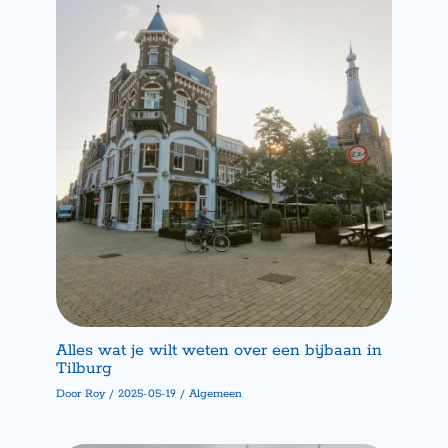
Alles wat je wilt weten over een bijbaan in
Tilburg
Door
Roy
/
2025-05-19
/
Algemeen