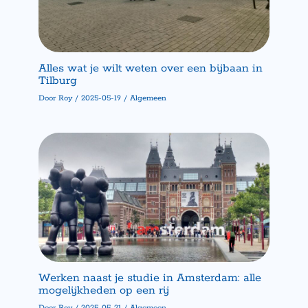
Alles wat je wilt weten over een bijbaan in
Tilburg
Door
Roy
/
2025-05-19
/
Algemeen
Werken naast je studie in Amsterdam: alle
mogelijkheden op een rij