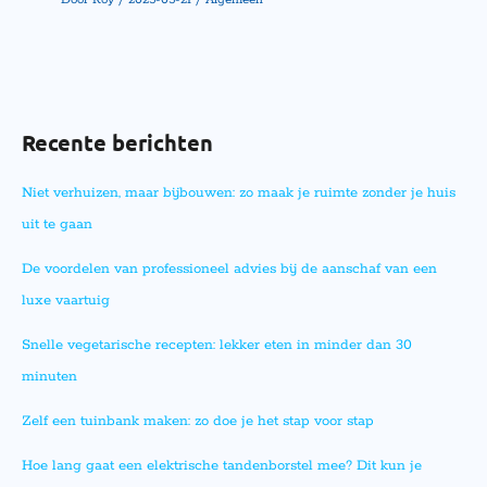
Door
Roy
/
2025-05-21
/
Algemeen
Recente berichten
Niet verhuizen, maar bijbouwen: zo maak je ruimte zonder je huis
uit te gaan
De voordelen van professioneel advies bij de aanschaf van een
luxe vaartuig
Snelle vegetarische recepten: lekker eten in minder dan 30
minuten
Zelf een tuinbank maken: zo doe je het stap voor stap
Hoe lang gaat een elektrische tandenborstel mee? Dit kun je