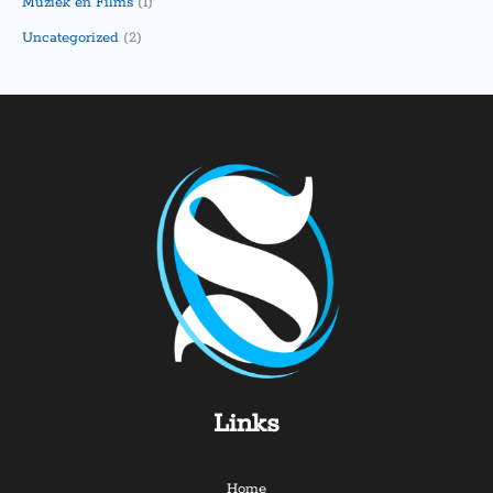
Muziek en Films
(1)
Uncategorized
(2)
Links
Home