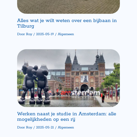
Alles wat je wilt weten over een bijbaan in
Tilburg
Door
Roy
/
2025-05-19
/
Algemeen
Werken naast je studie in Amsterdam: alle
mogelijkheden op een rij
Door
Roy
/
2025-05-21
/
Algemeen