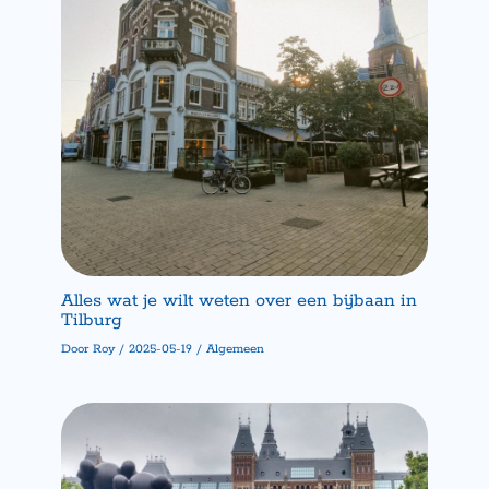
Alles wat je wilt weten over een bijbaan in
Tilburg
Door
Roy
/
2025-05-19
/
Algemeen