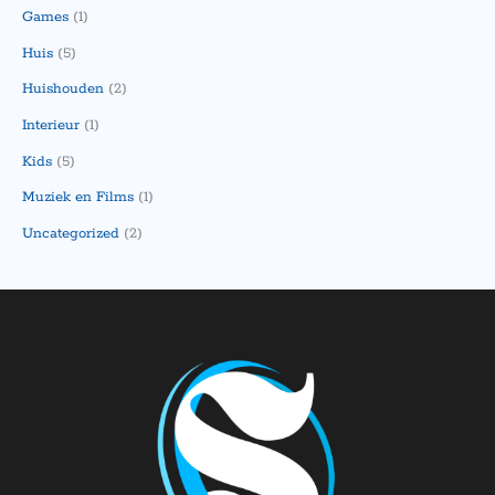
Games
(1)
Huis
(5)
Huishouden
(2)
Interieur
(1)
Kids
(5)
Muziek en Films
(1)
Uncategorized
(2)