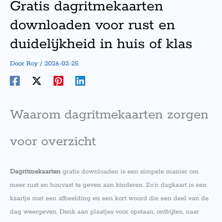
Gratis dagritmekaarten
downloaden voor rust en
duidelijkheid in huis of klas
Door
Roy
/
2026-02-25
Waarom dagritmekaarten zorgen
voor overzicht
Dagritmekaarten
gratis downloaden is een simpele manier om
meer rust en houvast te geven aan kinderen. Zo’n dagkaart is een
kaartje met een afbeelding en een kort woord die een deel van de
dag weergeven. Denk aan plaatjes voor opstaan, ontbijten, naar